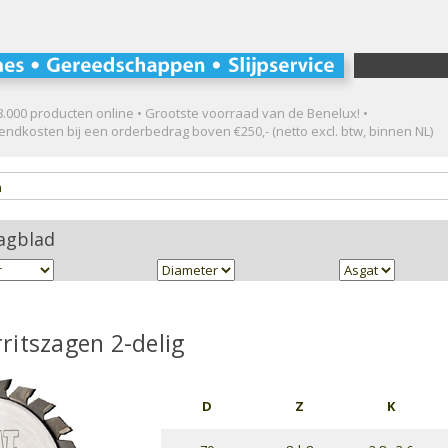
.000 producten online • Grootste voorraad van de Benelux! •
ndkosten bij een orderbedrag boven €250,- (netto excl. btw, binnen NL)
n
agblad
ritszagen 2-delig
D
Z
K