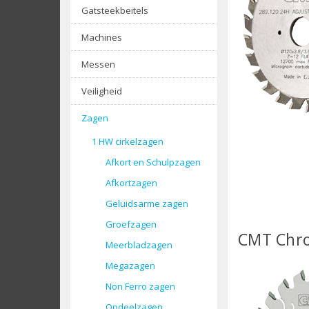
Gatsteekbeitels
Machines
Messen
Veiligheid
Zagen
1 HW cirkelzagen
Afkort en Schulpzagen
Afkortzagen
Geluidsarme zagen
Groefzagen
CMT Chro
Meerbladzagen
Megazagen
Non Ferro zagen
CMT Voor
Opdeelzagen