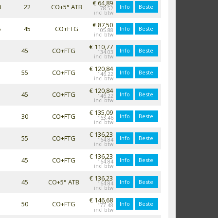
€ 64,89
0
22
CO+5° ATB
Info
Bestel
78.52
€ 87,50
5
45
CO+FTG
Info
Bestel
105.88
€ 110,77
45
CO+FTG
Info
Bestel
134.03
€ 120,84
55
CO+FTG
Info
Bestel
146.22
€ 120,84
45
CO+FTG
Info
Bestel
146.22
€ 135,09
30
CO+FTG
Info
Bestel
163.46
€ 136,23
55
CO+FTG
Info
Bestel
164.84
€ 136,23
45
CO+FTG
Info
Bestel
164.84
€ 136,23
45
CO+5° ATB
Info
Bestel
164.84
€ 146,68
50
CO+FTG
Info
Bestel
177.48