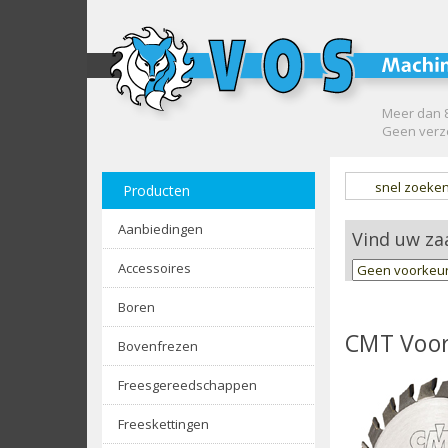
Meer dan 8
Geen verze
snel zoeke
Producten
Aanbiedingen
Vind uw za
Accessoires
Boren
CMT Voor
Bovenfrezen
Freesgereedschappen
Freeskettingen