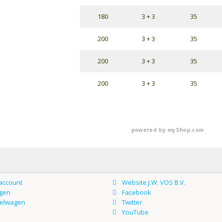
180
3 + 3
35
200
3 + 3
35
200
3 + 3
35
200
3 + 3
35
powered by
myShop.com