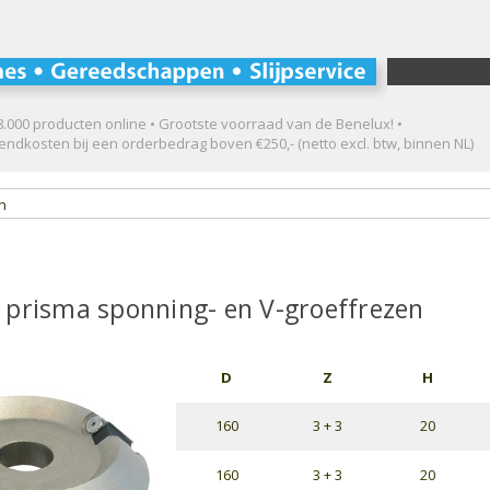
.000 producten online • Grootste voorraad van de Benelux! •
ndkosten bij een orderbedrag boven €250,- (netto excl. btw, binnen NL)
en
 prisma sponning- en V-groeffrezen
D
Z
H
160
3 + 3
20
160
3 + 3
20