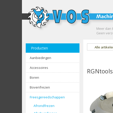
Meer dan 8
Geen verze
Alle artikel
Producten
Aanbiedingen
Accessoires
RGNtools
Boren
Bovenfrezen
Freesgereedschappen
Afrondfrezen