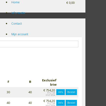
Home
€ 0,00
Informatie
Contact
Mijn account
Exclusief
F
B
btw
€ 754,20
30
40
Info
Bestel
912.58
€ 754,20
40
40
Info
Bestel
912.58