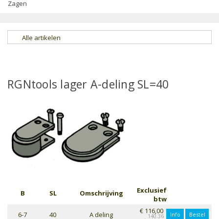
Zagen
Alle artikelen
RGNtools lager A-deling SL=40
Exclusief
B
SL
Omschrijving
btw
€ 116,00
6-7
40
A deling
Info
Bestel
140.36