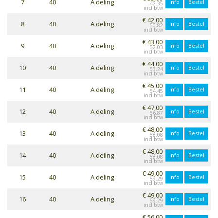
7
40
A deling
Info
Bestel
42.35
€ 42,00
8
40
A deling
Info
Bestel
50.82
€ 43,00
9
40
A deling
Info
Bestel
52.03
€ 44,00
10
40
A deling
Info
Bestel
53.24
€ 45,00
11
40
A deling
Info
Bestel
54.45
€ 47,00
12
40
A deling
Info
Bestel
56.87
€ 48,00
13
40
A deling
Info
Bestel
58.08
€ 48,00
14
40
A deling
Info
Bestel
58.08
€ 49,00
15
40
A deling
Info
Bestel
59.29
€ 49,00
16
40
A deling
Info
Bestel
59.29
€ 56,00