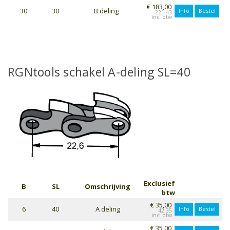
€ 183,00
30
30
B deling
Info
Bestel
221.43
RGNtools schakel A-deling SL=40
Exclusief
B
SL
Omschrijving
btw
€ 35,00
6
40
A deling
Info
Bestel
42.35
€ 35,00