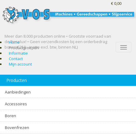
€ 0,00
Meer dan 8.000 producten online • Grootste voorraad van
de Benelux! •
Geen verzendkosten bij een orderbedrag
Home
boven €250,- (netto excl. btw, binnen NL)
Toggle
Productgroepen
naviga
Informatie
Contact
Mijn account
Producten
Aanbiedingen
Accessoires
Boren
Bovenfrezen