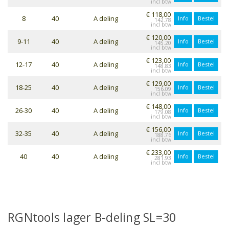
€ 118,00
8
40
A deling
Info
Bestel
142.78
€ 120,00
9-11
40
A deling
Info
Bestel
145.20
€ 123,00
12-17
40
A deling
Info
Bestel
148.83
€ 129,00
18-25
40
A deling
Info
Bestel
156.09
€ 148,00
26-30
40
A deling
Info
Bestel
179.08
€ 156,00
32-35
40
A deling
Info
Bestel
188.76
€ 233,00
40
40
A deling
Info
Bestel
281.93
RGNtools lager B-deling SL=30