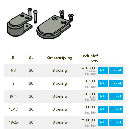
Exclusief
B
SL
Omschrijving
btw
€ 103,00
6-7
30
B deling
Info
Bestel
124.63
€ 105,00
8
30
B deling
Info
Bestel
127.05
€ 108,00
9-11
30
B deling
Info
Bestel
130.68
€ 113,00
12-17
30
B deling
Info
Bestel
136.73
€ 119,00
18-25
30
B deling
Info
Bestel
143.99