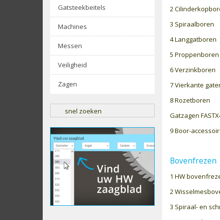
Gatsteekbeitels
2 Cilinderkopbo
3 Spiraalboren
Machines
4 Langgatboren
Messen
5 Proppenboren
Veiligheid
6 Verzinkboren
Zagen
7 Vierkante gat
8 Rozetboren
snel zoeken
Gatzagen FASTX
9 Boor-accessoi
Bovenfrezen
1 HW bovenfrez
2 Wisselmesbov
3 Spiraal- en sc