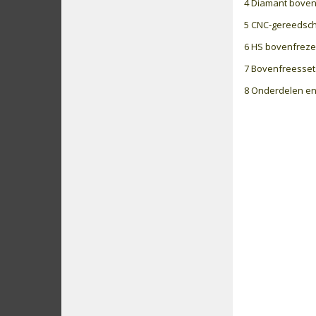
4 Diamant bove
5 CNC-gereedsc
6 HS bovenfrez
7 Bovenfreesset
8 Onderdelen en