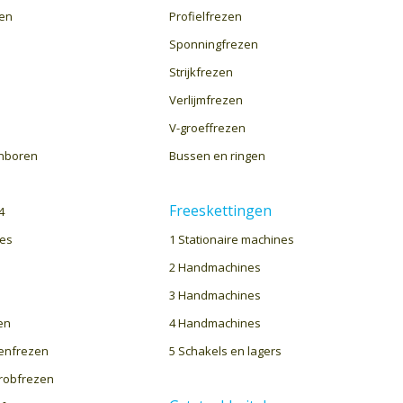
ren
Profielfrezen
Sponningfrezen
Strijkfrezen
Verlijmfrezen
V-groeffrezen
enboren
Bussen en ringen
Freeskettingen
4
res
1 Stationaire machines
2 Handmachines
3 Handmachines
en
4 Handmachines
enfrezen
5 Schakels en lagers
hrobfrezen