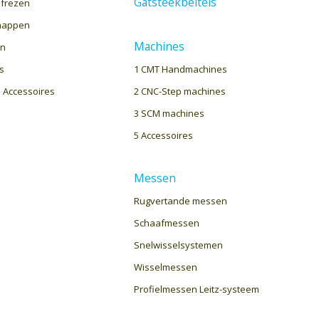
Gatsteekbeitels
nfrezen
happen
Machines
en
1 CMT Handmachines
s
2 CNC-Step machines
 Accessoires
3 SCM machines
5 Accessoires
Messen
Rugvertande messen
Schaafmessen
Snelwisselsystemen
Wisselmessen
Profielmessen Leitz-systeem