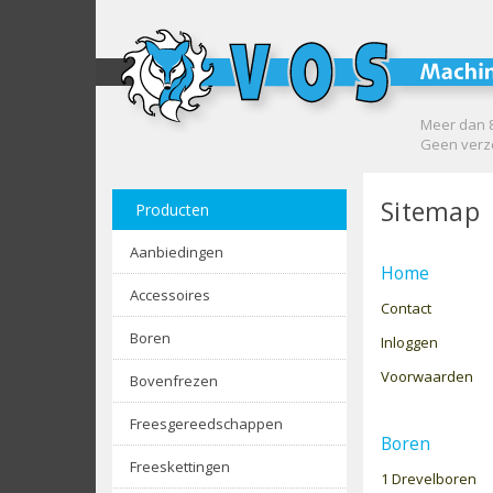
Meer dan 8
Geen verze
Sitemap
Producten
Aanbiedingen
Home
Accessoires
Contact
Boren
Inloggen
Voorwaarden
Bovenfrezen
Freesgereedschappen
Boren
Freeskettingen
1 Drevelboren