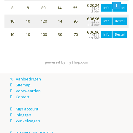
€ 20,24
1
8
8
80
14
55
Info
Bestel
24.49
€ 36,96
10
10
120
14
95
Info
Bestel
44.72
€ 36,96
10
10
100
30
70
Info
Bestel
44.72
powered by
myShop.com