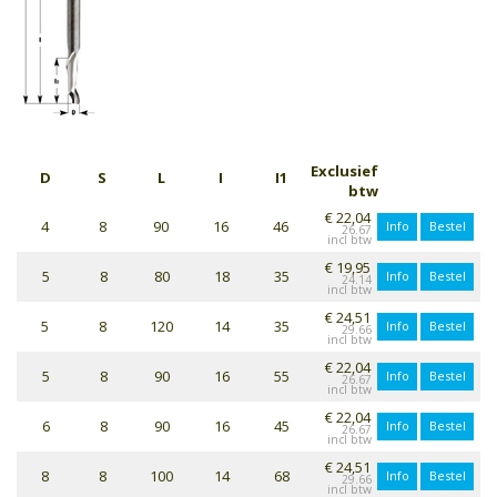
Exclusief
D
S
L
I
I1
btw
€ 22,04
4
8
90
16
46
Info
Bestel
26.67
€ 19,95
5
8
80
18
35
Info
Bestel
24.14
€ 24,51
5
8
120
14
35
Info
Bestel
29.66
€ 22,04
5
8
90
16
55
Info
Bestel
26.67
€ 22,04
6
8
90
16
45
Info
Bestel
26.67
€ 24,51
8
8
100
14
68
Info
Bestel
29.66