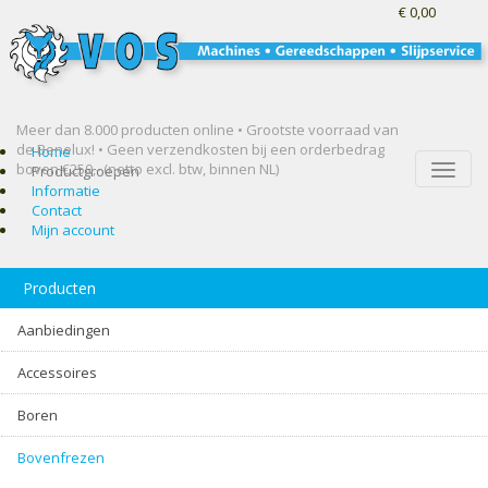
€ 0,00
Meer dan 8.000 producten online • Grootste voorraad van
de Benelux! •
Geen verzendkosten bij een orderbedrag
Home
boven €250,- (netto excl. btw, binnen NL)
Toggle
Productgroepen
naviga
Informatie
Contact
Mijn account
Producten
Aanbiedingen
Accessoires
Boren
Bovenfrezen