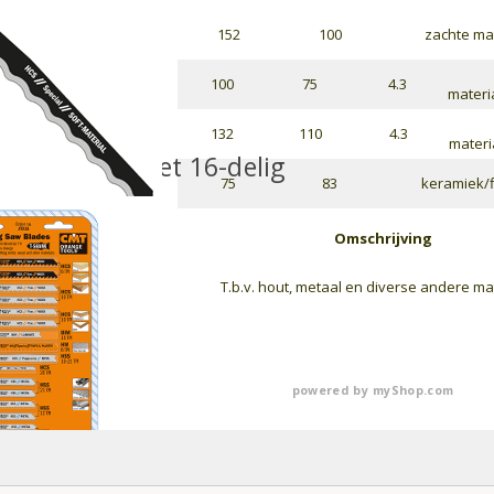
152
100
zachte ma
100
75
4.3
materi
132
110
4.3
materi
upeerzagenset 16-delig
75
83
keramiek/f
Omschrijving
T.b.v. hout, metaal en diverse andere ma
powered by
myShop.com