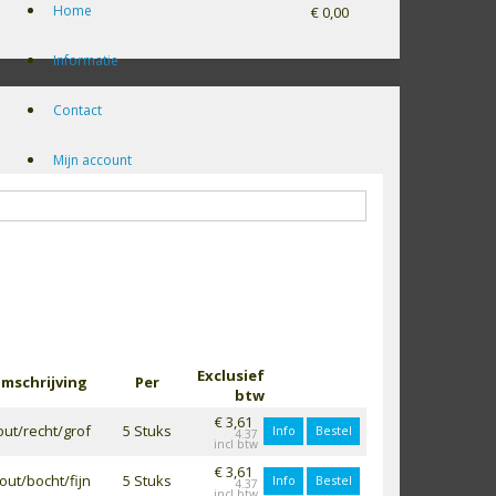
Home
€ 0,00
Informatie
Contact
Mijn account
Exclusief
mschrijving
Per
btw
€ 3,61
out/recht/grof
5 Stuks
Info
Bestel
4.37
€ 3,61
out/bocht/fijn
5 Stuks
Info
Bestel
4.37