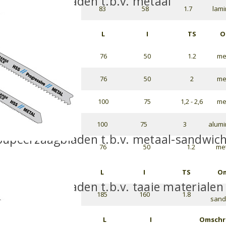
upeerzaagbladen t.b.v. metaal
83
58
1.7
lami
L
I
TS
O
76
50
1.2
met
76
50
2
met
100
75
1,2 - 2,6
met
100
75
3
alumi
upeerzaagbladen t.b.v. metaal-sandwic
76
50
1.2
met
L
I
TS
Om
upeerzaagbladen t.b.v. taaie materialen
185
160
1.8
sandw
L
I
Omschri