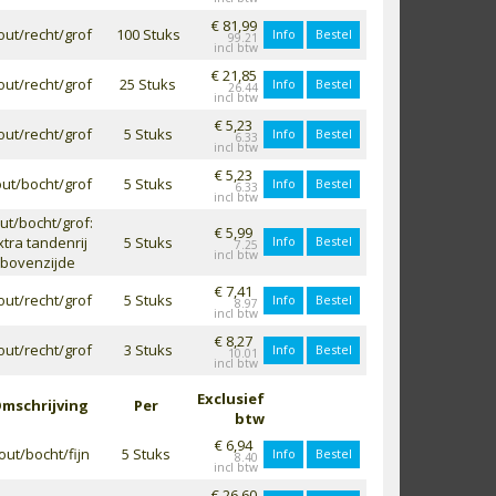
€ 81,99
out/recht/grof
100 Stuks
Info
Bestel
99.21
€ 21,85
out/recht/grof
25 Stuks
Info
Bestel
26.44
€ 5,23
out/recht/grof
5 Stuks
Info
Bestel
6.33
€ 5,23
ut/bocht/grof
5 Stuks
Info
Bestel
6.33
ut/bocht/grof:
€ 5,99
xtra tandenrij
5 Stuks
Info
Bestel
7.25
bovenzijde
€ 7,41
out/recht/grof
5 Stuks
Info
Bestel
8.97
€ 8,27
out/recht/grof
3 Stuks
Info
Bestel
10.01
Exclusief
mschrijving
Per
btw
€ 6,94
out/bocht/fijn
5 Stuks
Info
Bestel
8.40
€ 26,60