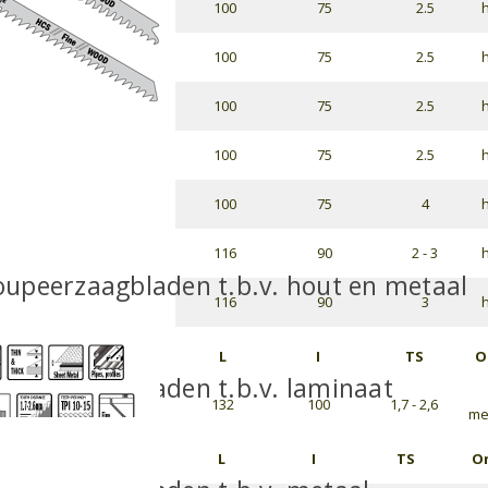
100
75
2.5
h
100
75
2.5
h
100
75
2.5
h
100
75
2.5
h
100
75
4
h
116
90
2 - 3
h
upeerzaagbladen t.b.v. hout en metaal
116
90
3
h
L
I
TS
O
upeerzaagbladen t.b.v. laminaat
132
100
1,7 - 2,6
met
L
I
TS
Om