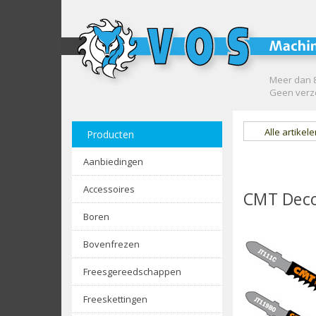
Meer dan 8
Geen verze
Alle artikel
Producten
Aanbiedingen
Accessoires
CMT Deco
Boren
Bovenfrezen
Freesgereedschappen
Freeskettingen