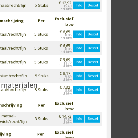
€ 12,92
naat/recht/fijn
5 Stuks
Info
Bestel
15.63
Exclusief
mschrijving
Per
btw
€ 6,65
aal/recht/fijn
5 Stuks
Info
Bestel
8.05
€ 6,65
aal/recht/fijn
5 Stuks
Info
Bestel
8.05
€ 9,69
aal/recht/fijn
5 Stuks
Info
Bestel
11.72
€ 8,17
nium/recht/fijn
5 Stuks
Info
Bestel
9.89
hmaterialen
€ 7,32
aal/bocht/fijn
5 Stuks
Info
Bestel
8.86
Exclusief
schrijving
Per
btw
metaal-
€ 14,73
3 Stuks
Info
Bestel
17.82
ich/recht/fijn
Exclusief
jving
Per
btw