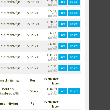
out/recht/fijn
25 Stuks
Info
Bestel
32.19
€ 5,61
out/recht/fijn
5 Stuks
Info
Bestel
6.79
€ 28,22
out/recht/fijn
25 Stuks
Info
Bestel
34.15
€ 6,27
out/recht/fijn
5 Stuks
Info
Bestel
7.59
€ 6,18
out/recht/fijn
5 Stuks
Info
Bestel
7.48
€ 11,21
out/recht/fijn
5 Stuks
Info
Bestel
13.56
€ 7,60
out/recht/fijn
5 Stuks
Info
Bestel
9.20
Exclusief
mschrijving
Per
btw
hout en
€ 16,53
5 Stuks
Info
Bestel
20.00
aal/recht/fijn
Exclusief
schrijving
Per
btw