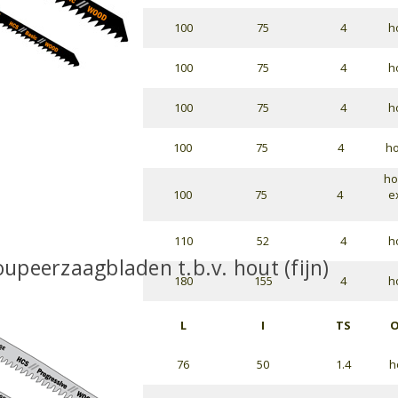
100
75
4
h
100
75
4
h
100
75
4
h
100
75
4
ho
ho
100
75
4
e
110
52
4
h
peerzaagbladen t.b.v. hout (fijn)
180
155
4
h
L
I
TS
O
76
50
1.4
h