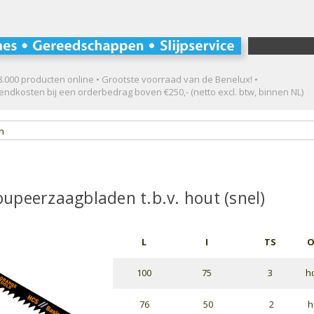
.000 producten online • Grootste voorraad van de Benelux! •
ndkosten bij een orderbedrag boven €250,- (netto excl. btw, binnen NL)
en
upeerzaagbladen t.b.v. hout (snel)
L
I
TS
O
100
75
3
h
76
50
2
h