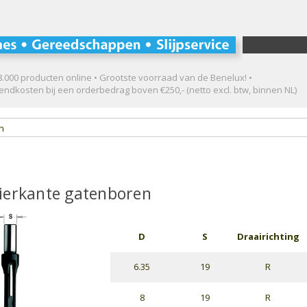
.000 producten online • Grootste voorraad van de Benelux! •
ndkosten bij een orderbedrag boven €250,- (netto excl. btw, binnen NL)
en
ierkante gatenboren
D
S
Draairichting
6.35
19
R
8
19
R