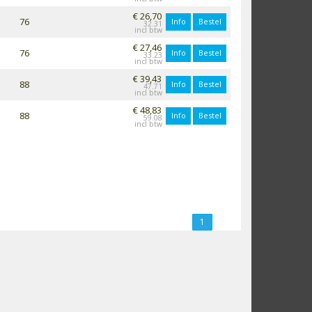
€ 26,70
76
Info
Bestel
32.31
€ 27,46
76
Info
Bestel
33.23
€ 39,43
88
Info
Bestel
47.71
€ 48,83
88
Info
Bestel
59.08
1