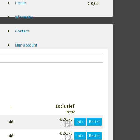
Home
€ 0,00
Informatie
Contact
Mijn account
Exclusief
I
btw
€ 26,70
46
Info
Bestel
32.31
€ 26,70
46
Info
Bestel
32.31