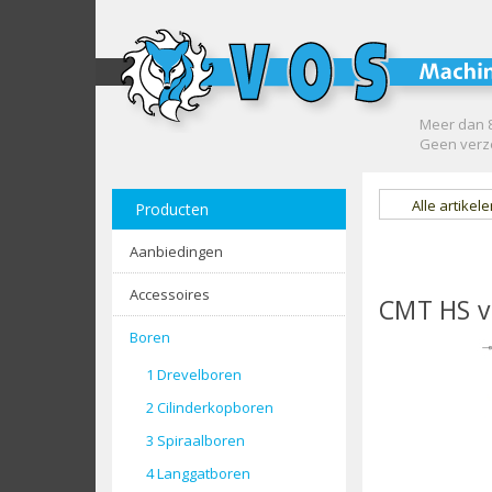
Meer dan 8
Geen verze
Alle artikel
Producten
Aanbiedingen
Accessoires
CMT HS v
Boren
1 Drevelboren
2 Cilinderkopboren
3 Spiraalboren
4 Langgatboren