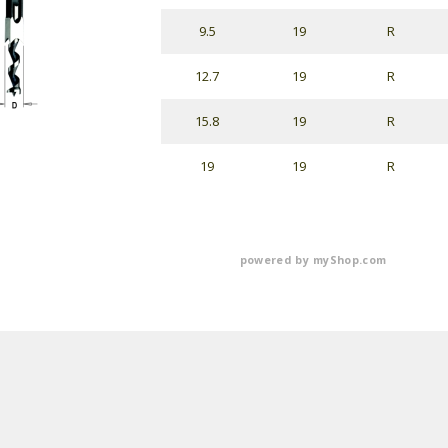
9.5
19
R
12.7
19
R
15.8
19
R
19
19
R
powered by
myShop.com