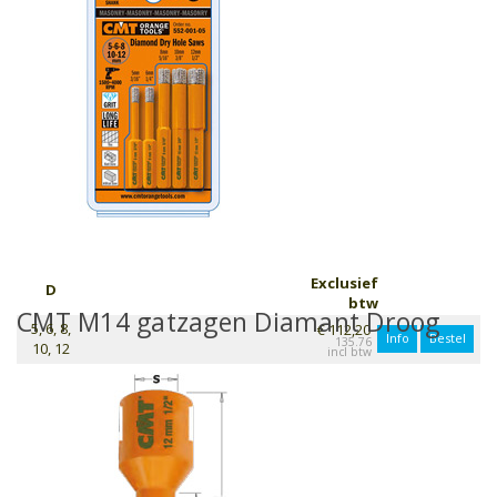
Exclusief
D
btw
CMT M14 gatzagen Diamant Droog
5, 6, 8,
€ 112,20
Info
Bestel
135.76
10, 12