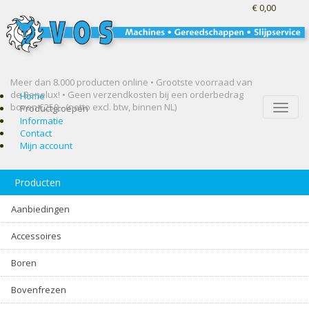
€ 0,00
Meer dan 8.000 producten online • Grootste voorraad van
de Benelux! •
Geen verzendkosten bij een orderbedrag
Home
boven €250,- (netto excl. btw, binnen NL)
Toggle
Productgroepen
naviga
Informatie
Contact
Mijn account
Producten
Aanbiedingen
Accessoires
Boren
Bovenfrezen