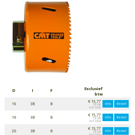
Exclusief
D
I
F
btw
€ 15,77
16
38
8
Info
Bestel
19.08
€ 15,77
19
38
8
Info
Bestel
19.08
€ 15,77
20
38
8
Info
Bestel
19.08