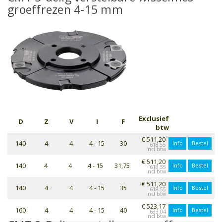
groeffrezen 4-15 mm
Exclusief
D
Z
V
I
F
btw
€ 511,20
140
4
4
4 - 15
30
Info
Bestel
618.55
€ 511,20
140
4
4
4 - 15
31,75
Info
Bestel
618.55
€ 511,20
140
4
4
4 - 15
35
Info
Bestel
618.55
€ 523,17
160
4
4
4 - 15
40
Info
Bestel
633.04