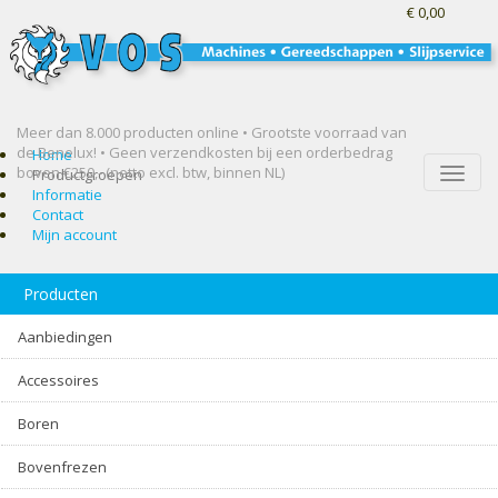
€ 0,00
Meer dan 8.000 producten online • Grootste voorraad van
de Benelux! •
Geen verzendkosten bij een orderbedrag
Home
boven €250,- (netto excl. btw, binnen NL)
Toggle
Productgroepen
naviga
Informatie
Contact
Mijn account
Producten
Aanbiedingen
Accessoires
Boren
Bovenfrezen