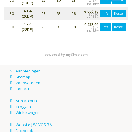
50
25
80
23
Info
Bestel
484.17
(12DP)
4 + 4
€ 666,90
50
25
85
28
Info
Bestel
806.95
(20DP)
4 + 4
€ 933,66
50
25
95
38
Info
Bestel
1129.73
(28DP)
powered by
myShop.com