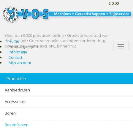
€ 0,00
Meer dan 8.000 producten online • Grootste voorraad van
de Benelux! •
Geen verzendkosten bij een orderbedrag
Home
boven €250,- (netto excl. btw, binnen NL)
Toggle
Productgroepen
naviga
Informatie
Contact
Mijn account
Producten
Aanbiedingen
Accessoires
Boren
Bovenfrezen