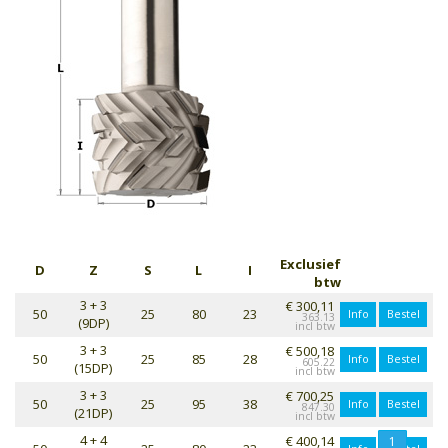
Exclusief
D
Z
S
L
I
btw
3 + 3
€ 300,11
50
25
80
23
Info
Bestel
363.13
(9DP)
3 + 3
€ 500,18
50
25
85
28
Info
Bestel
605.22
(15DP)
3 + 3
€ 700,25
50
25
95
38
Info
Bestel
847.30
(21DP)
4 + 4
€ 400,14
1