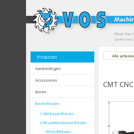
Meer dan 8
Geen verze
Alle artikel
Producten
Aanbiedingen
Accessoires
CMT CNC 
Boren
Bovenfrezen
1 HW bovenfrezen
2 Wisselmesbovenfrezen
Afrondfrezen