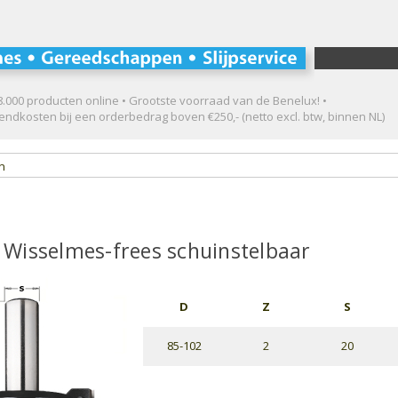
.000 producten online • Grootste voorraad van de Benelux! •
ndkosten bij een orderbedrag boven €250,- (netto excl. btw, binnen NL)
en
Wisselmes-frees schuinstelbaar
D
Z
S
85-102
2
20