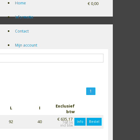
Home
€ 0,00
Informatie
Contact
Mijn account
1
Exclusief
L
I
btw
€ 635,17
92
40
Info
Bestel
768.56