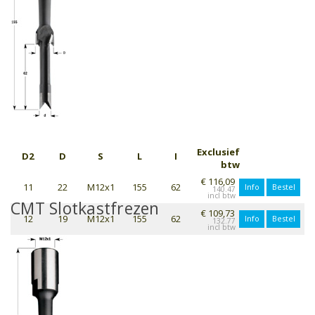
Exclusief
D2
D
S
L
I
btw
€ 116,09
11
22
M12x1
155
62
Info
Bestel
140.47
CMT Slotkastfrezen
€ 109,73
12
19
M12x1
155
62
Info
Bestel
132.77