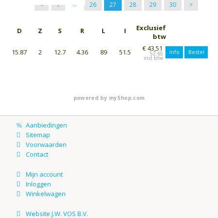
...
<
1
26
27
28
29
30
>
Exclusief
D
Z
S
R
L
I
btw
€ 43,51
15.87
2
12.7
4.36
89
51.5
Info
Bestel
52.65
powered by
myShop.com