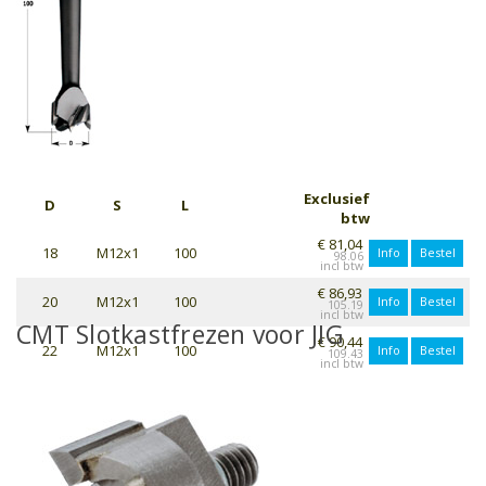
Exclusief
D
S
L
btw
€ 81,04
18
M12x1
100
Info
Bestel
98.06
€ 86,93
20
M12x1
100
Info
Bestel
105.19
CMT Slotkastfrezen voor JIG
€ 90,44
22
M12x1
100
Info
Bestel
109.43