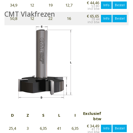
€ 44,46
34,9
12
19
12,7
Info
Bestel
53.80
CMT Vlakfrezen
€ 65,65
50,8
12
22
16
Info
Bestel
79.44
Exclusief
D
Z
S
L
I
btw
€ 34,49
25,4
3
6,35
41
6,35
Info
Bestel
41.73