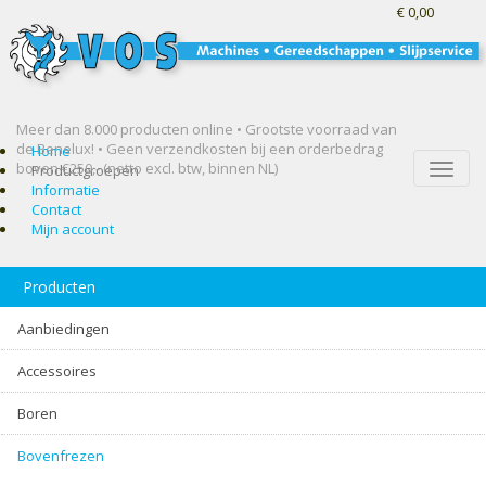
€ 0,00
Meer dan 8.000 producten online • Grootste voorraad van
de Benelux! •
Geen verzendkosten bij een orderbedrag
Home
boven €250,- (netto excl. btw, binnen NL)
Toggle
Productgroepen
naviga
Informatie
Contact
Mijn account
Producten
Aanbiedingen
Accessoires
Boren
Bovenfrezen