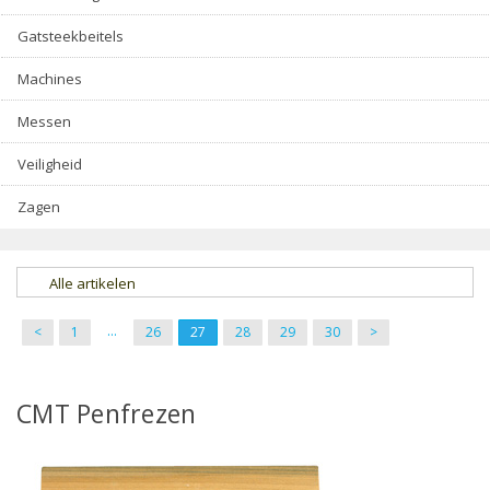
Gatsteekbeitels
Machines
Messen
Veiligheid
Zagen
Alle artikelen
...
<
1
26
27
28
29
30
>
CMT Penfrezen