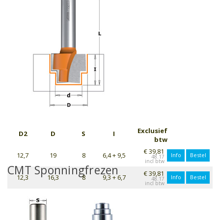
Exclusief
D2
D
S
I
btw
€ 39,81
12,7
19
8
6,4 + 9,5
Info
Bestel
48.17
CMT Sponningfrezen
€ 39,81
12,3
16,3
8
9,3 + 6,7
Info
Bestel
48.17