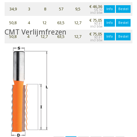
€ 46,36
34,9
3
8
57
9,5
Info
Bestel
56.10
€ 75,05
50,8
4
12
63,5
12,7
Info
Bestel
90.81
CMT Verlijmfrezen
€ 75,05
50,8
4
12,7
63,5
12,7
Info
Bestel
90.81