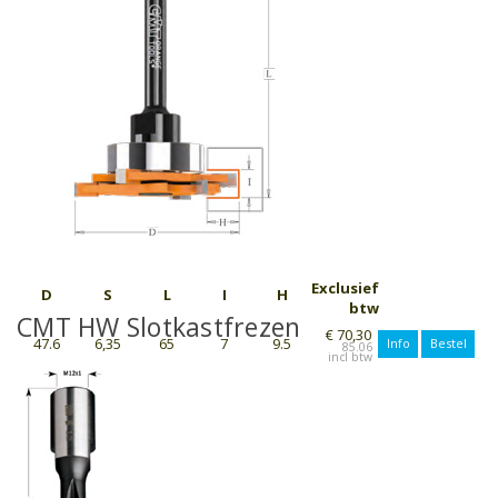
Exclusief
D
S
L
I
H
btw
CMT HW Slotkastfrezen
€ 70,30
47.6
6,35
65
7
9.5
Info
Bestel
85.06