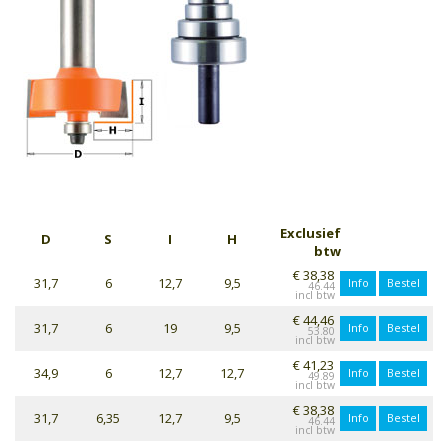
Exclusief
D
S
I
H
btw
€ 38,38
31,7
6
12,7
9,5
Info
Bestel
46.44
€ 44,46
31,7
6
19
9,5
Info
Bestel
53.80
€ 41,23
34,9
6
12,7
12,7
Info
Bestel
49.89
€ 38,38
31,7
6,35
12,7
9,5
Info
Bestel
46.44