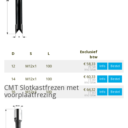
Exclusief
D
S
L
btw
€ 58,33
12
M12x1
100
Info
Bestel
70.58
€ 60,33
14
M12x1
100
Info
Bestel
73.00
CMT Slotkastfrezen met
€ 64,32
16
M12x1
100
Info
Bestel
voorplaatfrezing
77.83