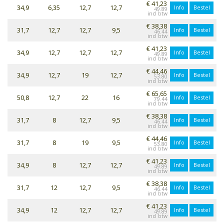
€ 41,23
34,9
6,35
12,7
12,7
Info
Bestel
49.89
€ 38,38
31,7
12,7
12,7
9,5
Info
Bestel
46.44
€ 41,23
34,9
12,7
12,7
12,7
Info
Bestel
49.89
€ 44,46
34,9
12,7
19
12,7
Info
Bestel
53.80
€ 65,65
50,8
12,7
22
16
Info
Bestel
79.44
€ 38,38
31,7
8
12,7
9,5
Info
Bestel
46.44
€ 44,46
31,7
8
19
9,5
Info
Bestel
53.80
€ 41,23
34,9
8
12,7
12,7
Info
Bestel
49.89
€ 38,38
31,7
12
12,7
9,5
Info
Bestel
46.44
€ 41,23
34,9
12
12,7
12,7
Info
Bestel
49.89