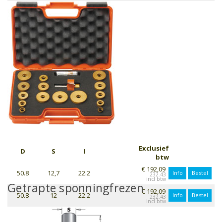
Exclusief
D
S
I
btw
€ 192,09
50.8
12,7
22.2
Info
Bestel
232.43
Getrapte sponningfrezen
€ 192,09
50.8
12
22.2
Info
Bestel
232.43