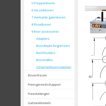
5 Proppenboren
CMT 333 
6 Verzinkboren
7 Vierkante gatenboren
8 Rozetboren
CMT boor
9 Boor-accessoires
Adapters
Boordiepte-begrenzers
CMT boor
Boorhouders
Boormallen
Scharnierboorsystemen
CMT boor
Bovenfrezen
Freesgereedschappen
CMT boor
Freeskettingen
Gatsteekbeitels