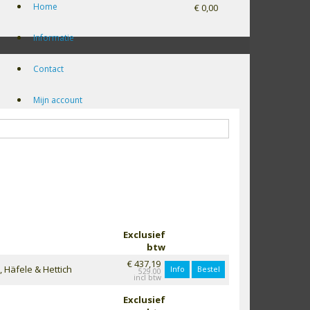
Home
€ 0,00
Informatie
Contact
Mijn account
Exclusief
btw
€ 437,19
 Häfele & Hettich
Info
Bestel
529.00
Exclusief