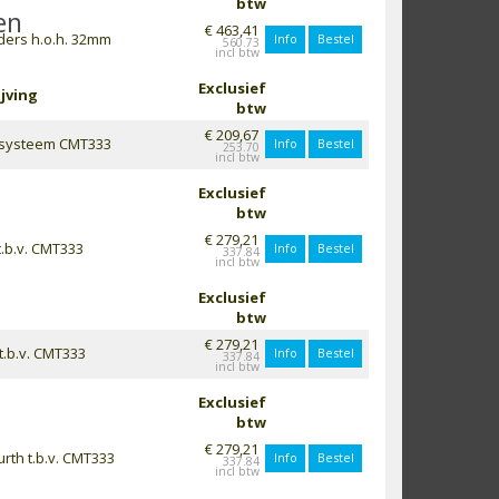
btw
en
€ 463,41
ers h.o.h. 32mm
Info
Bestel
560.73
Exclusief
jving
btw
€ 209,67
rsysteem CMT333
Info
Bestel
253.70
Exclusief
btw
€ 279,21
.b.v. CMT333
Info
Bestel
337.84
Exclusief
btw
€ 279,21
t.b.v. CMT333
Info
Bestel
337.84
Exclusief
btw
€ 279,21
rth t.b.v. CMT333
Info
Bestel
337.84