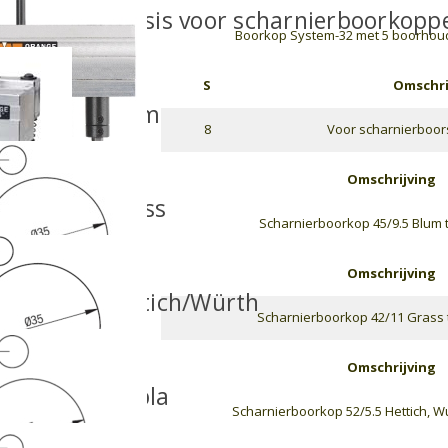
modulaire basis voor scharnierboorkopp
Boorkop System-32 met 5 boorhoud
S
Omschri
kop voor Blum
8
Voor scharnierboo
Omschrijving
kop voor Grass
Scharnierboorkop 45/9.5 Blum t
Omschrijving
kop voor Hettich/Würth
Scharnierboorkop 42/11 Grass 
Omschrijving
kop voor Mepla
Scharnierboorkop 52/5.5 Hettich, Wu