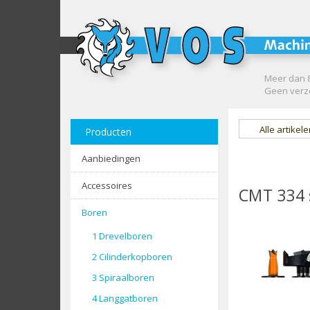
Meer dan 8
Geen verze
Alle artikel
Producten
Aanbiedingen
Accessoires
CMT 334 
Boren
1 Drevelboren
CMT boor
2 Cilinderkopboren
3 Spiraalboren
4 Langgatboren