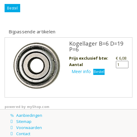
Bestel
Bijpassende artikelen
Kogellager B=6 D=19
P=6
Prijs exclusief btw
:
€ 6,08
Aantal
Meer info
Bestel
powered by
myShop.com