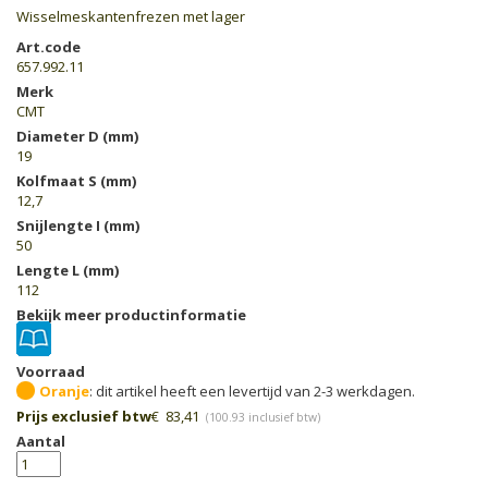
Wisselmeskantenfrezen met lager
Art.code
657.992.11
Merk
CMT
Diameter D (mm)
19
Kolfmaat S (mm)
12,7
Snijlengte I (mm)
50
Lengte L (mm)
112
Bekijk meer productinformatie
Voorraad
Oranje
Prijs exclusief btw
€
83,41
(
100.93
inclusief btw)
Aantal