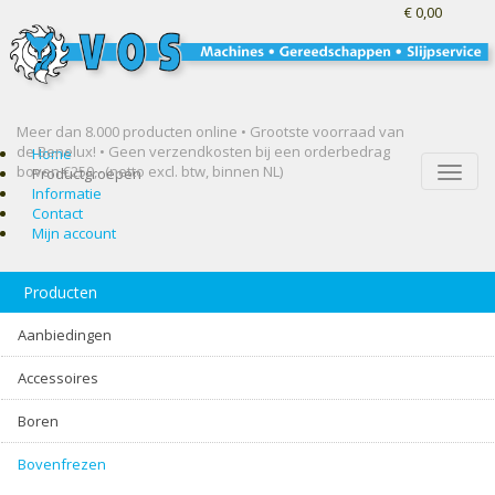
€ 0,00
Meer dan 8.000 producten online • Grootste voorraad van
de Benelux! •
Geen verzendkosten bij een orderbedrag
Home
boven €250,- (netto excl. btw, binnen NL)
Toggle
Productgroepen
naviga
Informatie
Contact
Mijn account
Producten
Aanbiedingen
Accessoires
Boren
Bovenfrezen