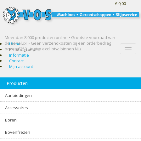
€ 0,00
Meer dan 8.000 producten online • Grootste voorraad van
de Benelux! •
Geen verzendkosten bij een orderbedrag
Home
boven €250,- (netto excl. btw, binnen NL)
Toggle
Productgroepen
naviga
Informatie
Contact
Mijn account
Producten
Aanbiedingen
Accessoires
Boren
Bovenfrezen