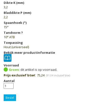
Dikte K (mm)
3,2
Bladdikte P (mm)
2,2
Spaanhoek (°)
15°
Tandvorm ?
10° ATB
Toepassing
Hout (universeel)
Bekijk meer productinformatie
Voorraad
Groen
Prijs exclusief btw
€
75,24
(
91.04
inclusief btw)
Aantal
Bestel