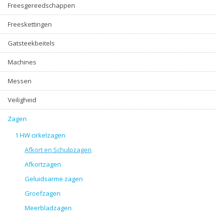
Freesgereedschappen
Freeskettingen
Gatsteekbeitels
Machines
Messen
Veiligheid
Zagen
1 HW cirkelzagen
Afkort en Schulpzagen
Afkortzagen
Geluidsarme zagen
Groefzagen
Meerbladzagen