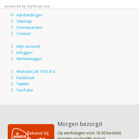
powered by
myShop.com
Morgen bezorgd
Op werkdagen voor 16.30 besteld,
morgen via PostNL in huis.