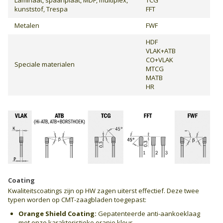
kunststof, Trespa
FFT
Metalen
FWF
HDF
VLAK+ATB
CO+VLAK
Speciale materialen
MTCG
MATB
HR
Coating
Kwaliteitscoatings zijn op HW zagen uiterst effectief. Deze twee
typen worden op CMT-zaagbladen toegepast:
Orange Shield Coating:
Gepatenteerde anti-aankoeklaag
met onze karakteristieke oranje kleur.