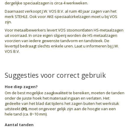
dergelijke speciaalzagen is circa 4 werkweken.
Daarnaast verkoopt J.W. VOS B.V. al ruim 40 jaar zagen van het
merk STEHLE. Ook voor AKE-speciaalcirkelzagen moet u bij VOS
zijn.
Voor metaalbewerkers levert VOS stoomontlaten HS-metaalzagen
uit voorraad. In onze eigen slijperij worden de HS-metaalzagen
voorzien van iedere gewenste tandvorm en tandsteek. De
levertijd bedraagt slechts enkele uren. Laat u informeren bij J.W.
VOS B.V.
Suggesties voor correct gebruik
Hoe diep zagen?
Om de best mogelijke zaagkwaliteit te bereiken, moeten de tanden
onder de juiste hoek het materiaal ingaan en verlaten. Het
gedeelte van het blad dat tijdens het zagen buiten het werkstuk
uitsteekt
(H)
, moet ongeveer gelijk zijn aan de hoogte van een
hele tand (ca. 8~10 mm).
Aantal tanden