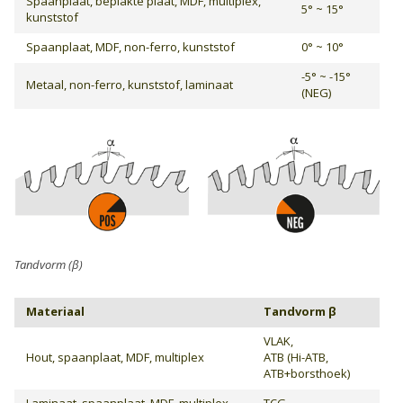
Spaanplaat, beplakte plaat, MDF, multiplex,
5° ~ 15°
kunststof
Spaanplaat, MDF, non-ferro, kunststof
0° ~ 10°
-5° ~ -15°
Metaal, non-ferro, kunststof, laminaat
(NEG)
Tandvorm (β)
Materiaal
Tandvorm β
VLAK,
Hout, spaanplaat, MDF, multiplex
ATB (Hi-ATB,
ATB+borsthoek)
Laminaat, spaanplaat, MDF, multiplex,
TCG