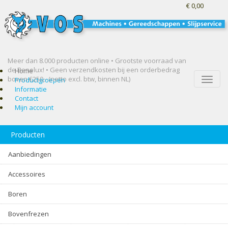
€ 0,00
Meer dan 8.000 producten online • Grootste voorraad van
de Benelux! •
Geen verzendkosten bij een orderbedrag
Home
boven €250,- (netto excl. btw, binnen NL)
Toggle
Productgroepen
naviga
Informatie
Contact
Mijn account
Producten
Aanbiedingen
Accessoires
Boren
Bovenfrezen