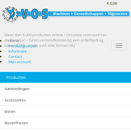
€ 0,00
Meer dan 8.000 producten online • Grootste voorraad van
de Benelux! •
Geen verzendkosten bij een orderbedrag
Home
boven €250,- (netto excl. btw, binnen NL)
Toggle
Productgroepen
naviga
Informatie
Contact
Mijn account
Producten
Aanbiedingen
Accessoires
Boren
Bovenfrezen