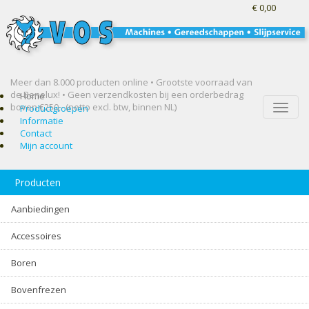
€ 0,00
Meer dan 8.000 producten online • Grootste voorraad van
de Benelux! •
Geen verzendkosten bij een orderbedrag
Home
boven €250,- (netto excl. btw, binnen NL)
Toggle
Productgroepen
naviga
Informatie
Contact
Mijn account
Producten
Aanbiedingen
Accessoires
Boren
Bovenfrezen