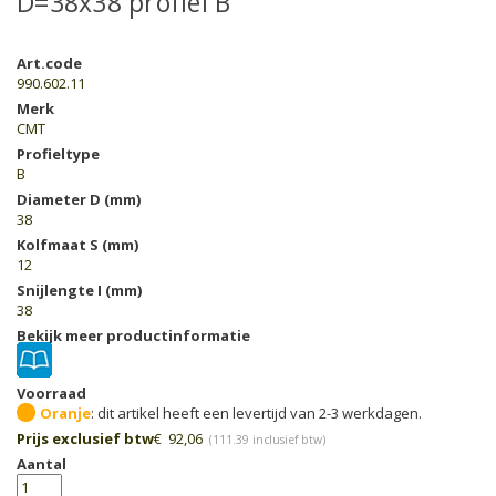
D=38x38 profiel B
Art.code
990.602.11
Merk
CMT
Profieltype
B
Diameter D (mm)
38
Kolfmaat S (mm)
12
Snijlengte I (mm)
38
Bekijk meer productinformatie
Voorraad
Oranje
Prijs exclusief btw
€
92,06
(
111.39
inclusief btw)
Aantal