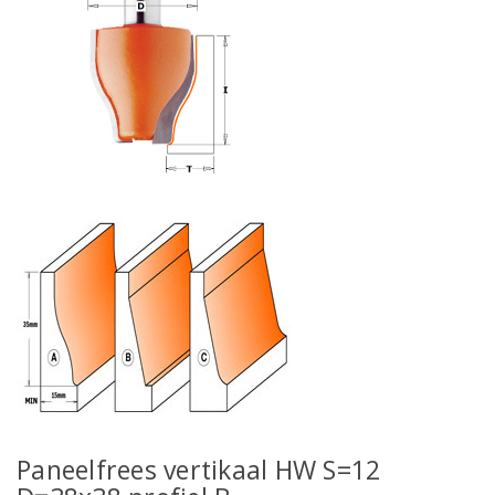
Paneelfrees vertikaal HW S=12