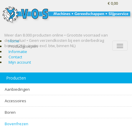
€ 0,00
Meer dan 8.000 producten online • Grootste voorraad van
de Benelux! •
Geen verzendkosten bij een orderbedrag
Home
boven €250,- (netto excl. btw, binnen NL)
Toggle
Productgroepen
naviga
Informatie
Contact
Mijn account
Producten
Aanbiedingen
Accessoires
Boren
Bovenfrezen