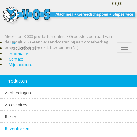
€ 0,00
Meer dan 8.000 producten online • Grootste voorraad van
de Benelux! •
Geen verzendkosten bij een orderbedrag
Home
boven €250,- (netto excl. btw, binnen NL)
Toggle
Productgroepen
naviga
Informatie
Contact
Mijn account
Producten
Aanbiedingen
Accessoires
Boren
Bovenfrezen