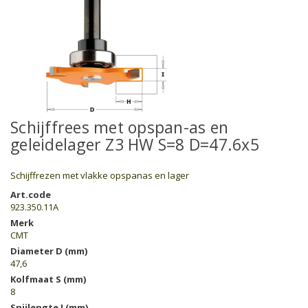
Schijffrees met opspan-as en
geleidelager Z3 HW S=8 D=47.6x5
Schijffrezen met vlakke opspanas en lager
Art.code
923.350.11A
Merk
CMT
Diameter D (mm)
47,6
Kolfmaat S (mm)
8
Snijlengte I (mm)