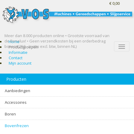
€ 0,00
Meer dan 8.000 producten online • Grootste voorraad van
de Benelux! •
Geen verzendkosten bij een orderbedrag
Home
boven €250,- (netto excl. btw, binnen NL)
Toggle
Productgroepen
naviga
Informatie
Contact
Mijn account
Producten
Aanbiedingen
Accessoires
Boren
Bovenfrezen