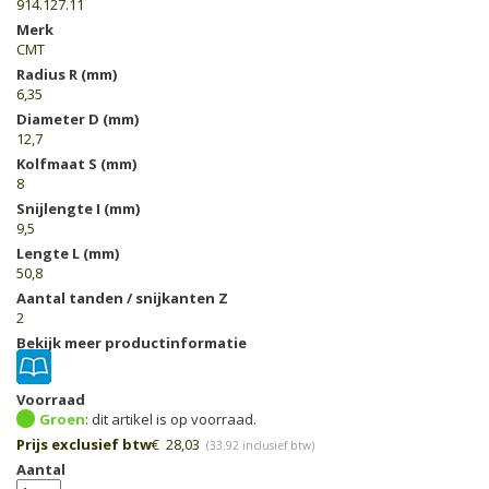
914.127.11
Merk
CMT
Radius R (mm)
6,35
Diameter D (mm)
12,7
Kolfmaat S (mm)
8
Snijlengte I (mm)
9,5
Lengte L (mm)
50,8
Aantal tanden / snijkanten Z
2
Bekijk meer productinformatie
Voorraad
Groen
Prijs exclusief btw
€
28,03
(
33.92
inclusief btw)
Aantal