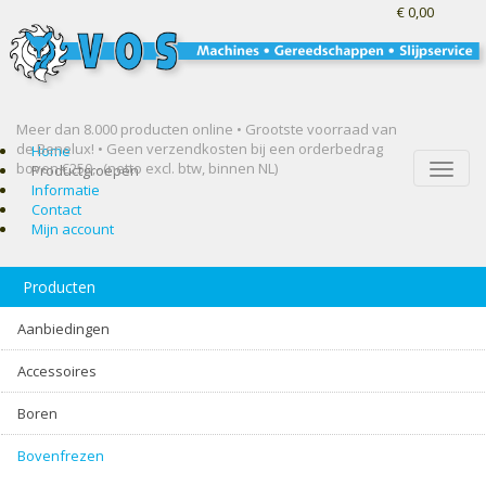
€ 0,00
Meer dan 8.000 producten online • Grootste voorraad van
de Benelux! •
Geen verzendkosten bij een orderbedrag
Home
boven €250,- (netto excl. btw, binnen NL)
Toggle
Productgroepen
naviga
Informatie
Contact
Mijn account
Producten
Aanbiedingen
Accessoires
Boren
Bovenfrezen