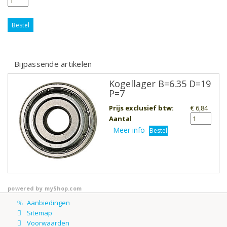
Bestel
Bijpassende artikelen
Kogellager B=6.35 D=19
P=7
Prijs exclusief btw
:
€ 6,84
Aantal
Meer info
Bestel
powered by
myShop.com