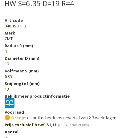
HW S=6.35 D=19 R=4
Art.code
848.190.11B
Merk
CMT
Radius R (mm)
4
Diameter D (mm)
19
Kolfmaat S (mm)
6,35
Snijlengte I (mm)
13
Bekijk meer productinformatie
Voorraad
Oranje
Prijs exclusief btw
€
51,11
(
61.84
inclusief btw)
Aantal