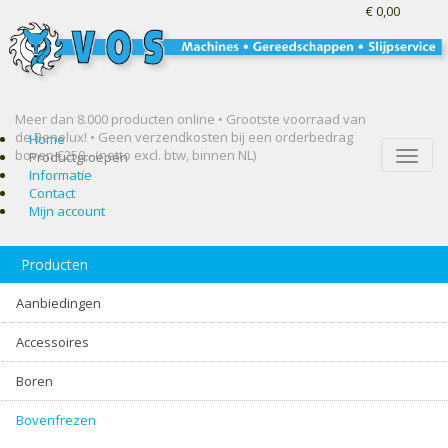
€ 0,00
Meer dan 8.000 producten online • Grootste voorraad van
de Benelux! •
Geen verzendkosten bij een orderbedrag
Home
boven €250,- (netto excl. btw, binnen NL)
Toggle
Productgroepen
naviga
Informatie
Contact
Mijn account
Producten
Aanbiedingen
Accessoires
Boren
Bovenfrezen