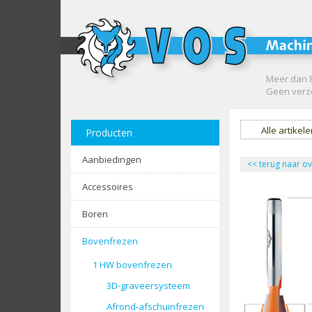
Meer dan 8
Geen verze
Alle artikel
Producten
Aanbiedingen
<<
terug naar ov
Accessoires
Boren
Bovenfrezen
1 HW bovenfrezen
3D-graveersysteem
Afrond-afschuinfrezen