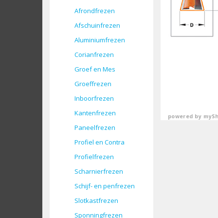
Afrondfrezen
Afschuinfrezen
Aluminiumfrezen
Corianfrezen
Groef en Mes
Groeffrezen
Inboorfrezen
Kantenfrezen
powered by
mySh
Paneelfrezen
Profiel en Contra
Profielfrezen
Scharnierfrezen
Schijf- en penfrezen
Slotkastfrezen
Sponningfrezen