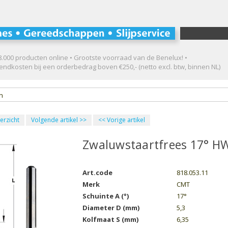
.000 producten online • Grootste voorraad van de Benelux! •
ndkosten bij een orderbedrag boven €250,- (netto excl. btw, binnen NL)
en
erzicht
Volgende artikel
>>
<<
Vorige artikel
Zwaluwstaartfrees 17° H
Art.code
818.053.11
Merk
CMT
Schuinte A (°)
17°
Diameter D (mm)
5,3
Kolfmaat S (mm)
6,35