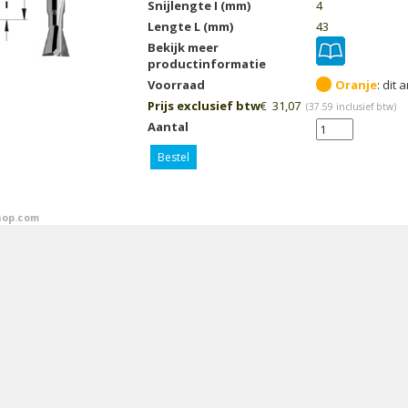
Snijlengte I (mm)
4
Lengte L (mm)
43
Bekijk meer
productinformatie
Voorraad
Oranje
Prijs exclusief btw
€
31,07
(
37.59
inclusief btw)
Aantal
Bestel
op.com