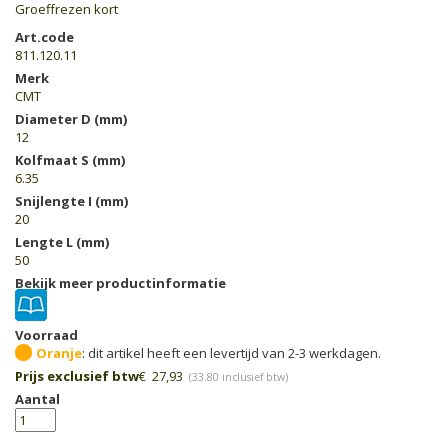
Groeffrezen kort
Art.code
811.120.11
Merk
CMT
Diameter D (mm)
12
Kolfmaat S (mm)
6.35
Snijlengte I (mm)
20
Lengte L (mm)
50
Bekijk meer productinformatie
Voorraad
Oranje
Prijs exclusief btw
€
27,93
(
33.80
inclusief btw)
Aantal