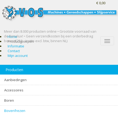
€ 0,00
Meer dan 8.000 producten online • Grootste voorraad van
de Benelux! •
Geen verzendkosten bij een orderbedrag
Home
boven €250,- (netto excl. btw, binnen NL)
Toggle
Productgroepen
naviga
Informatie
Contact
Mijn account
Producten
Aanbiedingen
Accessoires
Boren
Bovenfrezen