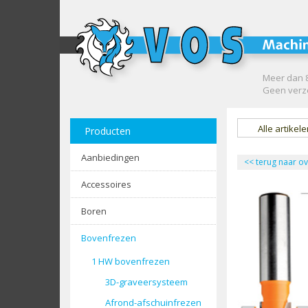
Meer dan 8
Geen verze
Alle artikel
Producten
Aanbiedingen
<<
terug naar ov
Accessoires
Boren
Bovenfrezen
1 HW bovenfrezen
3D-graveersysteem
Afrond-afschuinfrezen