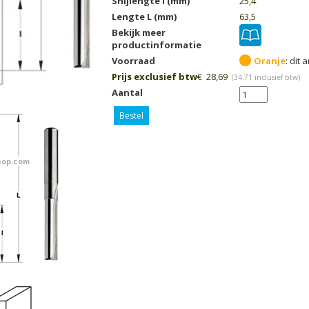
Snijlengte I (mm)
25,4
Lengte L (mm)
63,5
Bekijk meer
productinformatie
Voorraad
Oranje
Prijs exclusief btw
€
28,69
(
34.71
inclusief btw)
Aantal
Bestel
op.com