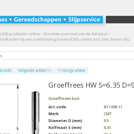
.000 producten online • Grootste voorraad van de Benelux! •
ndkosten bij een orderbedrag boven €250,- (netto excl. btw, binnen NL)
en
erzicht
Volgende artikel
>>
<<
Vorige artikel
Groeffrees HW S=6.35 D=
Groeffrezen kort
Art.code
811.096.11
Merk
CMT
Diameter D (mm)
9.5
Kolfmaat S (mm)
6.35