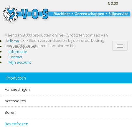
€ 0,00
Meer dan 8.000 producten online • Grootste voorraad van
de Benelux! •
Geen verzendkosten bij een orderbedrag
Home
boven €250,- (netto excl. btw, binnen NL)
Toggle
Productgroepen
naviga
Informatie
Contact
Mijn account
Producten
Aanbiedingen
Accessoires
Boren
Bovenfrezen