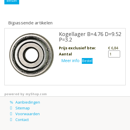
Bestel
Bijpassende artikelen
Kogellager B=4.76 D=9.52
P=3.2
Prijs exclusief btw
:
€ 6,84
Aantal
Meer info
Bestel
powered by
myShop.com