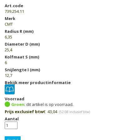
Art.code
739.254.11
Merk
CMT
Radius R (mm)
6,35
Diameter D (mm)
25,4
Kolfmaat S (mm)
6
Snijlengte I (mm)
12,7
Bekijk meer productinformatie
Voorraad
Groen
Prijs exclusief btw
€
43,04
(
52.08
inclusief btw)
Aantal