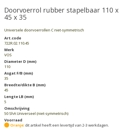
Doorvoerrol rubber stapelbaar 110 x
45 x 35
Universele doorvoerrollen C niet-symmetrisch
Art.code
722R.02.110.45
Merk
VOS
Diameter D (mm)
110
Asgat F/B (mm)
35
Breedte/dikte B (mm)
45
Lengte LB (mm)
5
Omschrijving
50 ShA Universeel (niet-symmetrisch)
Voorraad
Oranje