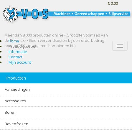
€ 0,00
Meer dan 8.000 producten online • Grootste voorraad van
de Benelux! •
Geen verzendkosten bij een orderbedrag
Home
boven €250,- (netto excl. btw, binnen NL)
Toggle
Productgroepen
naviga
Informatie
Contact
Mijn account
Producten
Aanbiedingen
Accessoires
Boren
Bovenfrezen