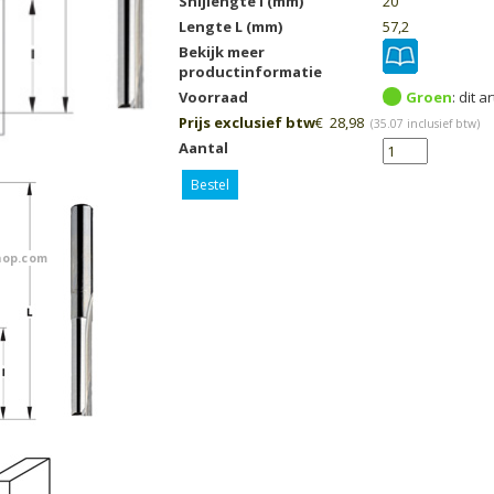
Snijlengte I (mm)
20
Lengte L (mm)
57,2
Bekijk meer
productinformatie
Voorraad
Groen
Prijs exclusief btw
€
28,98
(
35.07
inclusief btw)
Aantal
Bestel
op.com