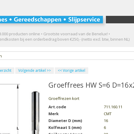
.000 producten online • Grootste voorraad van de Benelux! •
ndkosten bij een orderbedrag boven €250,- (netto excl. btw, binnen NL)
en
erzicht
Volgende artikel
>>
<<
Vorige artikel
Groeffrees HW S=6 D=16x
Groeffrezen kort
Art.code
711.160.11
Merk
CMT
Diameter D (mm)
16
Kolfmaat S (mm)
6