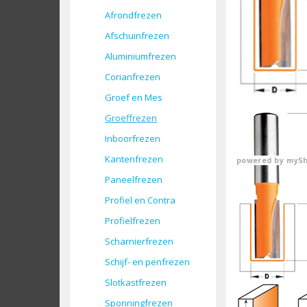
Afrondfrezen
Afschuinfrezen
Aluminiumfrezen
Corianfrezen
Groef en Mes
Groeffrezen
Inboorfrezen
Kantenfrezen
powered by
mySh
Paneelfrezen
Profiel en Contra
Profielfrezen
Scharnierfrezen
Schijf- en penfrezen
Slotkastfrezen
Sponningfrezen