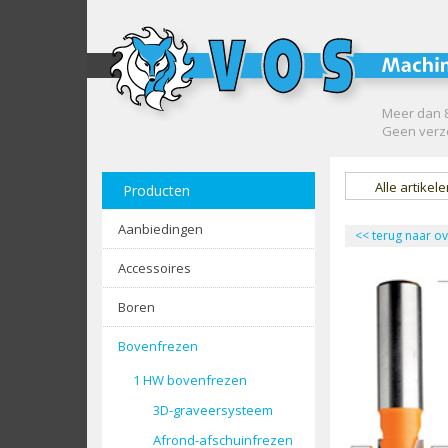
Meer dan 8
Geen verze
Alle artikel
Producten
Aanbiedingen
<<
terug naar ov
Accessoires
Boren
Bovenfrezen
1 HW bovenfrezen
3D-graveersysteem
Afrond-afschuinfrezen