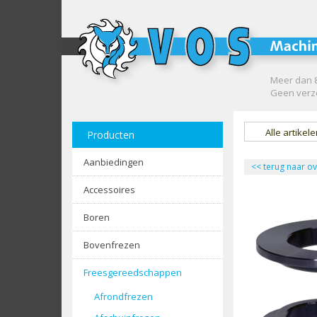
Meer dan 8
Geen verze
Alle artikel
Producten
Aanbiedingen
<<
terug naar ov
Accessoires
Boren
Bovenfrezen
Freesgereedschappen
Afrondfrezen