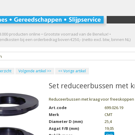
.000 producten online • Grootste voorraad van de Benelux! •
ndkosten bij een orderbedrag boven €250,- (netto excl. btw, binnen NL)
en
erzicht
Volgende artikel
>>
<<
Vorige artikel
Set reduceerbussen met k
Reduceerbussen met kraag voor freeskoppen
Art.code
699.026.19
Merk
CMT
Diameter D (mm)
25,4
Asgat F/B (mm)
19,05