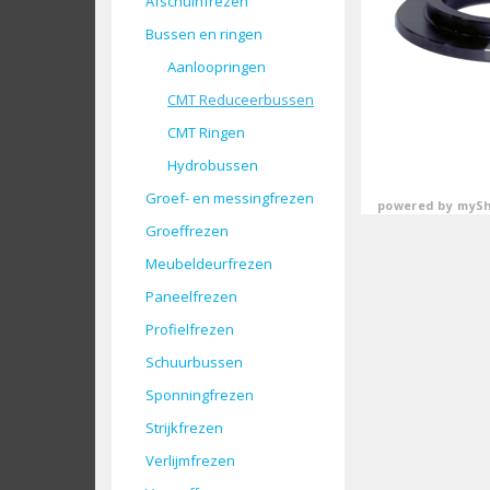
Afschuinfrezen
Bussen en ringen
Aanloopringen
CMT Reduceerbussen
CMT Ringen
Hydrobussen
Groef- en messingfrezen
powered by
mySh
Groeffrezen
Meubeldeurfrezen
Paneelfrezen
Profielfrezen
Schuurbussen
Sponningfrezen
Strijkfrezen
Verlijmfrezen