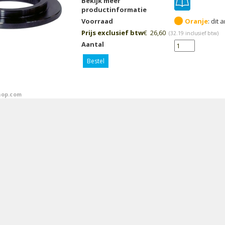
Bekijk meer
productinformatie
Voorraad
Oranje
Prijs exclusief btw
€
26,60
(
32.19
inclusief btw)
Aantal
Bestel
op.com