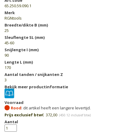
Art.code
65.250.59.090.1
Merk
RGNtools
Breedte/dikte B (mm)
25
Sleuflengte SL (mm)
45-60
Snijlengte I (mm)
90
Lengte L (mm)
170
Aantal tanden / snijkanten Z
3
Bekijk meer productinformatie
Voorraad
Rood
Prijs exclusief btw
€
372,00
(
450.12
inclusief btw)
Aantal