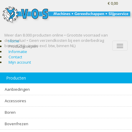
€ 0,00
Meer dan 8.000 producten online • Grootste voorraad van
de Benelux! •
Geen verzendkosten bij een orderbedrag
Home
boven €250,- (netto excl. btw, binnen NL)
Toggle
Productgroepen
naviga
Informatie
Contact
Mijn account
Producten
Aanbiedingen
Accessoires
Boren
Bovenfrezen