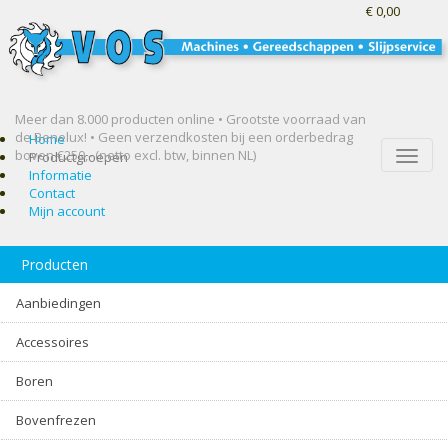
€ 0,00
Meer dan 8.000 producten online • Grootste voorraad van
de Benelux! •
Geen verzendkosten bij een orderbedrag
Home
boven €250,- (netto excl. btw, binnen NL)
Toggle
Productgroepen
naviga
Informatie
Contact
Mijn account
Producten
Aanbiedingen
Accessoires
Boren
Bovenfrezen