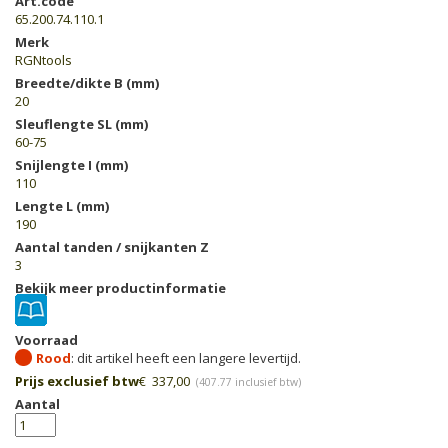
Art.code
65.200.74.110.1
Merk
RGNtools
Breedte/dikte B (mm)
20
Sleuflengte SL (mm)
60-75
Snijlengte I (mm)
110
Lengte L (mm)
190
Aantal tanden / snijkanten Z
3
Bekijk meer productinformatie
Voorraad
Rood
Prijs exclusief btw
€
337,00
(
407.77
inclusief btw)
Aantal