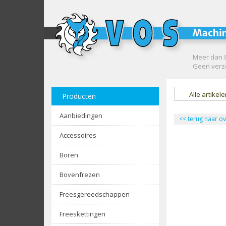
Meer dan 8
Geen verze
Alle artikel
Producten
Aanbiedingen
<<
terug naar ov
Accessoires
Boren
Bovenfrezen
Freesgereedschappen
Freeskettingen