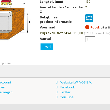
Lengte L (mm)
150
Aantal tanden / snijkanten
2
Z
Bekijk meer
productinformatie
Voorraad
Rood
Prijs exclusief btw
€
313,00
(
378.73
inclusief btw)
Aantal
Bestel
op.com