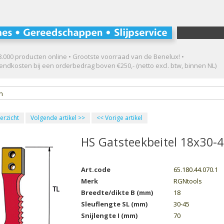
.000 producten online • Grootste voorraad van de Benelux! •
ndkosten bij een orderbedrag boven €250,- (netto excl. btw, binnen NL)
en
erzicht
Volgende artikel
>>
<<
Vorige artikel
HS Gatsteekbeitel 18x30-
Art.code
65.180.44.070.1
Merk
RGNtools
Breedte/dikte B (mm)
18
Sleuflengte SL (mm)
30-45
Snijlengte I (mm)
70