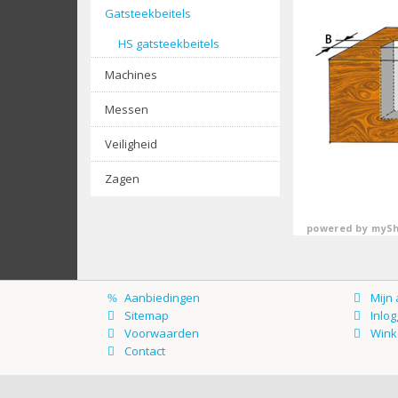
Gatsteekbeitels
HS gatsteekbeitels
Machines
Messen
Veiligheid
Zagen
powered by
mySh