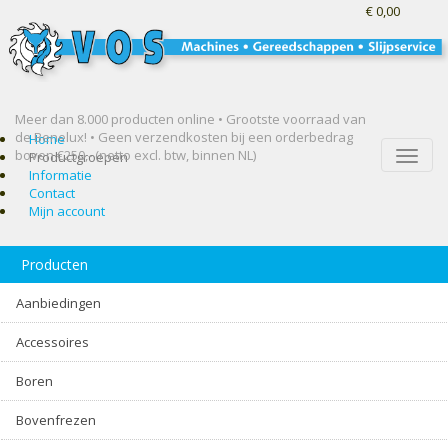
€ 0,00
Meer dan 8.000 producten online • Grootste voorraad van
de Benelux! •
Geen verzendkosten bij een orderbedrag
Home
boven €250,- (netto excl. btw, binnen NL)
Toggle
Productgroepen
naviga
Informatie
Contact
Mijn account
Producten
Aanbiedingen
Accessoires
Boren
Bovenfrezen