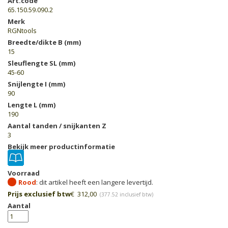
Art.code
65.150.59.090.2
Merk
RGNtools
Breedte/dikte B (mm)
15
Sleuflengte SL (mm)
45-60
Snijlengte I (mm)
90
Lengte L (mm)
190
Aantal tanden / snijkanten Z
3
Bekijk meer productinformatie
Voorraad
Rood
Prijs exclusief btw
€
312,00
(
377.52
inclusief btw)
Aantal