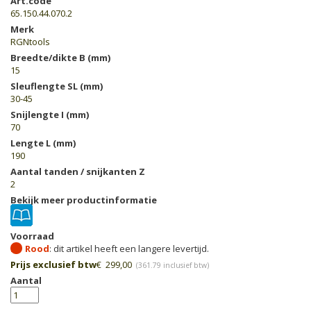
Art.code
65.150.44.070.2
Merk
RGNtools
Breedte/dikte B (mm)
15
Sleuflengte SL (mm)
30-45
Snijlengte I (mm)
70
Lengte L (mm)
190
Aantal tanden / snijkanten Z
2
Bekijk meer productinformatie
Voorraad
Rood
Prijs exclusief btw
€
299,00
(
361.79
inclusief btw)
Aantal