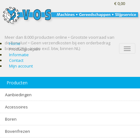
€ 0,00
Meer dan 8.000 producten online • Grootste voorraad van
de Benelux! •
Geen verzendkosten bij een orderbedrag
Home
boven €250,- (netto excl. btw, binnen NL)
Toggle
Productgroepen
naviga
Informatie
Contact
Mijn account
Producten
Aanbiedingen
Accessoires
Boren
Bovenfrezen