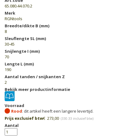
Art.code
65.080.44.070.2
Merk
RGNtools
Breedte/dikte B (mm)
8
Sleuflengte SL (mm)
30-45
Snijlengte I (mm)
70
Lengte L (mm)
190
Aantal tanden / snijkanten Z
2
Bekijk meer productinformatie
Voorraad
Rood
Prijs exclusief btw
€
273,00
(
330.33
inclusief btw)
Aantal