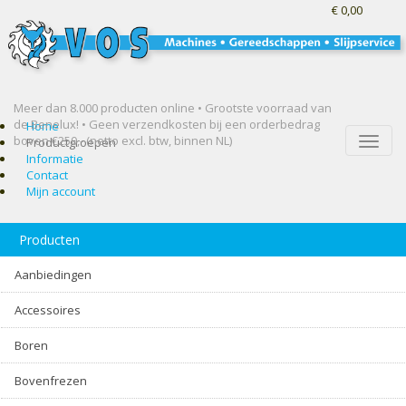
€ 0,00
Meer dan 8.000 producten online • Grootste voorraad van
de Benelux! •
Geen verzendkosten bij een orderbedrag
Home
boven €250,- (netto excl. btw, binnen NL)
Toggle
Productgroepen
naviga
Informatie
Contact
Mijn account
Producten
Aanbiedingen
Accessoires
Boren
Bovenfrezen