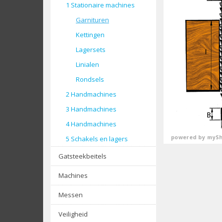
1 Stationaire machines
Garnituren
Kettingen
Lagersets
Linialen
Rondsels
2 Handmachines
3 Handmachines
4 Handmachines
powered by
mySh
5 Schakels en lagers
Gatsteekbeitels
Machines
Messen
Veiligheid