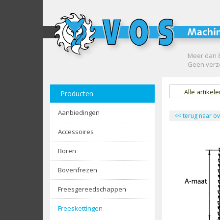
Meer dan 8
Geen verze
Alle artikel
Producten
Aanbiedingen
<<
terug naar ov
Accessoires
Boren
Bovenfrezen
Freesgereedschappen
Freeskettingen