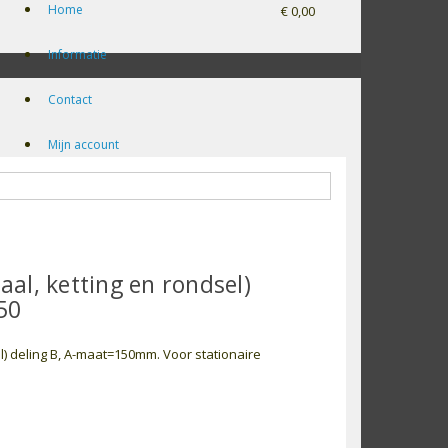
Home
€ 0,00
Informatie
Contact
Mijn account
aal, ketting en rondsel)
50
el) deling B, A-maat=150mm. Voor stationaire