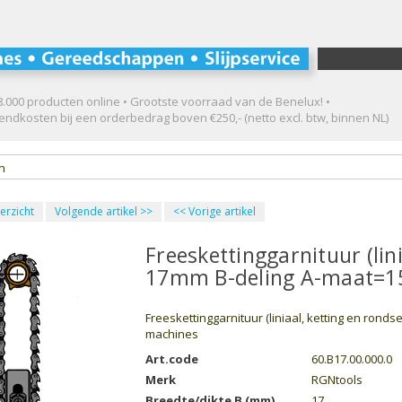
.000 producten online • Grootste voorraad van de Benelux! •
ndkosten bij een orderbedrag boven €250,- (netto excl. btw, binnen NL)
en
erzicht
Volgende artikel
>>
<<
Vorige artikel
Freeskettinggarnituur (lini
17mm B-deling A-maat=1
Freeskettinggarnituur (liniaal, ketting en ronds
machines
Art.code
60.B17.00.000.0
Merk
RGNtools
Breedte/dikte B (mm)
17