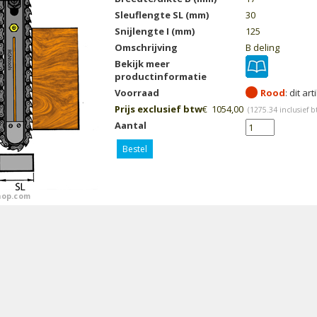
Sleuflengte SL (mm)
30
Snijlengte I (mm)
125
Omschrijving
B deling
Bekijk meer
productinformatie
Voorraad
Rood
Prijs exclusief btw
€
1054,00
(
1275.34
inclusief b
Aantal
Bestel
op.com