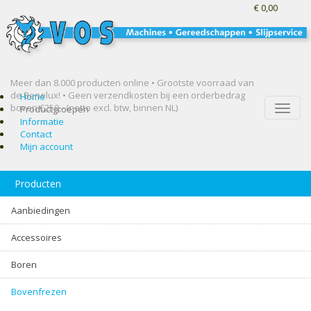
€ 0,00
Meer dan 8.000 producten online • Grootste voorraad van
de Benelux! •
Geen verzendkosten bij een orderbedrag
Home
boven €250,- (netto excl. btw, binnen NL)
Toggle
Productgroepen
naviga
Informatie
Contact
Mijn account
Producten
Aanbiedingen
Accessoires
Boren
Bovenfrezen