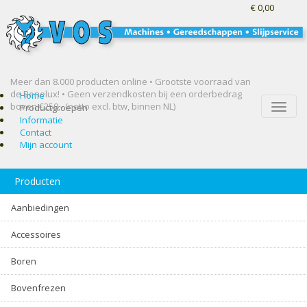
€ 0,00
Meer dan 8.000 producten online • Grootste voorraad van
de Benelux! •
Geen verzendkosten bij een orderbedrag
Home
boven €250,- (netto excl. btw, binnen NL)
Toggle
Productgroepen
naviga
Informatie
Contact
Mijn account
Producten
Aanbiedingen
Accessoires
Boren
Bovenfrezen