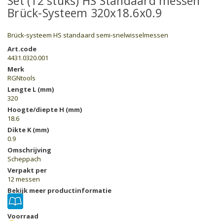
Set (12 stuks) HS Standaard messen
Brück-Systeem 320x18.6x0.9
Brück-systeem HS standaard semi-snelwisselmessen
Art.code
4431.0320.001
Merk
RGNtools
Lengte L (mm)
320
Hoogte/diepte H (mm)
18.6
Dikte K (mm)
0.9
Omschrijving
Scheppach
Verpakt per
12 messen
Bekijk meer productinformatie
Voorraad