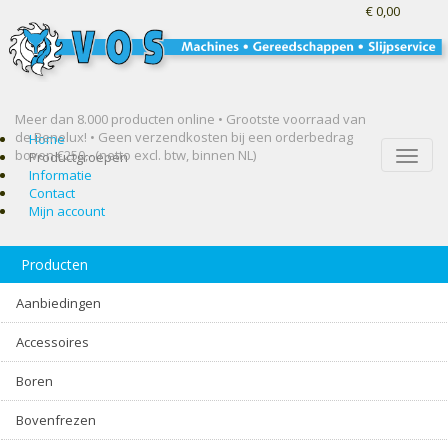
€ 0,00
Meer dan 8.000 producten online • Grootste voorraad van
de Benelux! •
Geen verzendkosten bij een orderbedrag
Home
boven €250,- (netto excl. btw, binnen NL)
Toggle
Productgroepen
naviga
Informatie
Contact
Mijn account
Producten
Aanbiedingen
Accessoires
Boren
Bovenfrezen