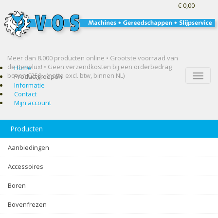
€ 0,00
Meer dan 8.000 producten online • Grootste voorraad van
de Benelux! •
Geen verzendkosten bij een orderbedrag
Home
boven €250,- (netto excl. btw, binnen NL)
Toggle
Productgroepen
naviga
Informatie
Contact
Mijn account
Producten
Aanbiedingen
Accessoires
Boren
Bovenfrezen