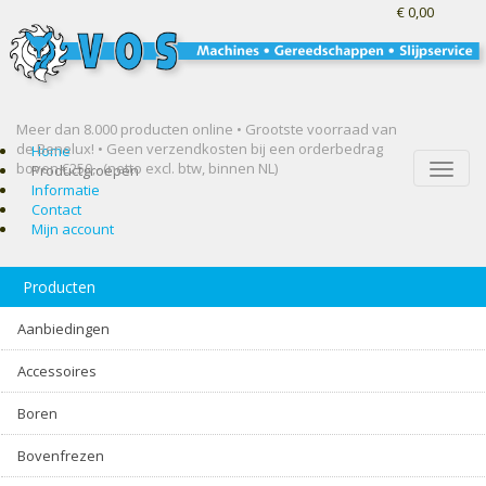
€ 0,00
Meer dan 8.000 producten online • Grootste voorraad van
de Benelux! •
Geen verzendkosten bij een orderbedrag
Home
boven €250,- (netto excl. btw, binnen NL)
Toggle
Productgroepen
naviga
Informatie
Contact
Mijn account
Producten
Aanbiedingen
Accessoires
Boren
Bovenfrezen