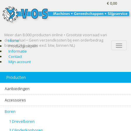
€ 0,00
Meer dan 8.000 producten online • Grootste voorraad van
de Benelux! •
Geen verzendkosten bij een orderbedrag
Home
boven €250,- (netto excl. btw, binnen NL)
Toggle
Productgroepen
naviga
Informatie
Contact
Mijn account
Producten
Aanbiedingen
Accessoires
Boren
1 Drevelboren
2 Cilinderkopboren