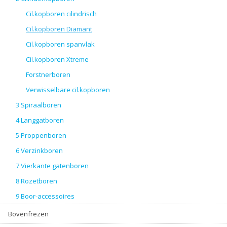
Cil.kopboren cilindrisch
Cil.kopboren Diamant
Cil.kopboren spanvlak
Cil.kopboren Xtreme
Forstnerboren
Verwisselbare cil.kopboren
3 Spiraalboren
4 Langgatboren
5 Proppenboren
6 Verzinkboren
7 Vierkante gatenboren
8 Rozetboren
9 Boor-accessoires
Bovenfrezen