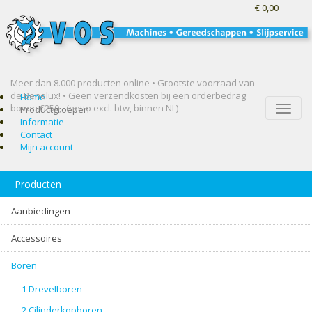
€ 0,00
Meer dan 8.000 producten online • Grootste voorraad van
de Benelux! •
Geen verzendkosten bij een orderbedrag
Home
boven €250,- (netto excl. btw, binnen NL)
Toggle
Productgroepen
naviga
Informatie
Contact
Mijn account
Producten
Aanbiedingen
Accessoires
Boren
1 Drevelboren
2 Cilinderkopboren