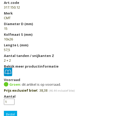
Art.code
317.150.12
Merk
CMT
Diameter D (mm)
15
Kolfmaat S (mm)
10x26
Lengte L (mm)
57,5
Aantal tanden / snijkanten Z
2 + 2
Bekijk meer productinformatie
Voorraad
Groen
Prijs exclusief btw
€
38,38
(
46.44
inclusief btw)
Aantal
Bestel