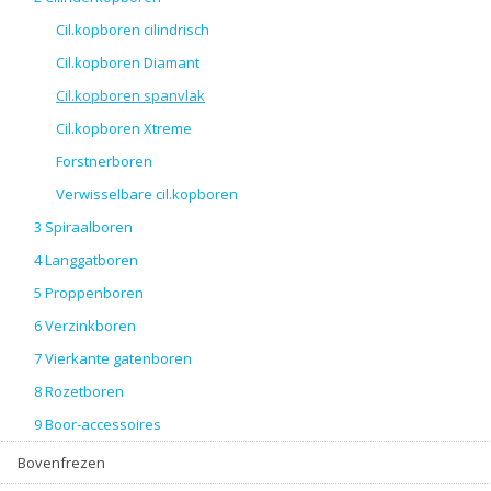
Cil.kopboren cilindrisch
Cil.kopboren Diamant
Cil.kopboren spanvlak
Cil.kopboren Xtreme
Forstnerboren
Verwisselbare cil.kopboren
3 Spiraalboren
4 Langgatboren
5 Proppenboren
6 Verzinkboren
7 Vierkante gatenboren
8 Rozetboren
9 Boor-accessoires
Bovenfrezen