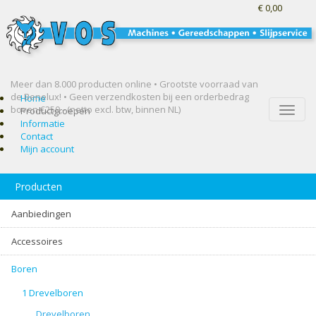
€ 0,00
Meer dan 8.000 producten online • Grootste voorraad van
de Benelux! •
Geen verzendkosten bij een orderbedrag
Home
boven €250,- (netto excl. btw, binnen NL)
Toggle
Productgroepen
naviga
Informatie
Contact
Mijn account
Producten
Aanbiedingen
Accessoires
Boren
1 Drevelboren
Drevelboren