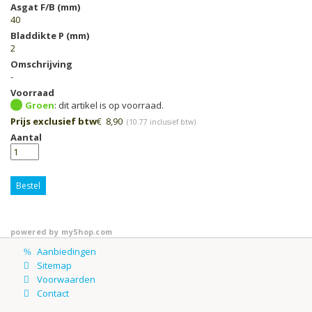
Asgat F/B (mm)
40
Bladdikte P (mm)
2
Omschrijving
-
Voorraad
Groen
Prijs exclusief btw
€
8,90
(
10.77
inclusief btw)
Aantal
Bestel
powered by
myShop.com