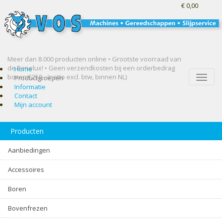
€ 0,00
Meer dan 8.000 producten online • Grootste voorraad van
de Benelux! •
Geen verzendkosten bij een orderbedrag
Home
boven €250,- (netto excl. btw, binnen NL)
Toggle
Productgroepen
naviga
Informatie
Contact
Mijn account
Producten
Aanbiedingen
Accessoires
Boren
Bovenfrezen