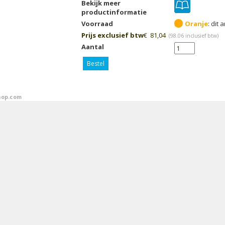
Bekijk meer
productinformatie
Voorraad
Oranje
Prijs exclusief btw
€
81,04
(
98.06
inclusief btw)
Aantal
Bestel
op.com