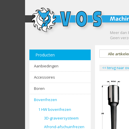
Meer dan 8
Geen verze
Alle artikel
Producten
Aanbiedingen
<<
terug naar ov
Accessoires
Boren
Bovenfrezen
1 HW bovenfrezen
3D-graveersysteem
Afrond-afschuinfrezen