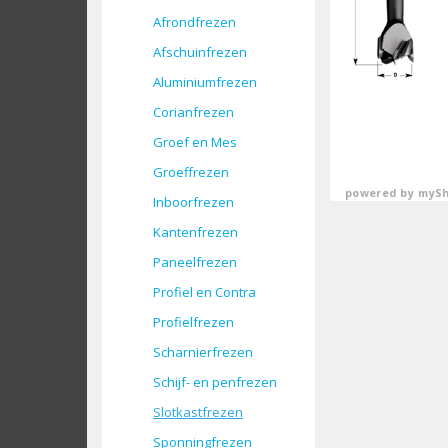
Afrondfrezen
Afschuinfrezen
Aluminiumfrezen
Corianfrezen
Groef en Mes
Groeffrezen
powered by
mySh
Inboorfrezen
Kantenfrezen
Paneelfrezen
Profiel en Contra
Profielfrezen
Scharnierfrezen
Schijf- en penfrezen
Slotkastfrezen
Sponningfrezen