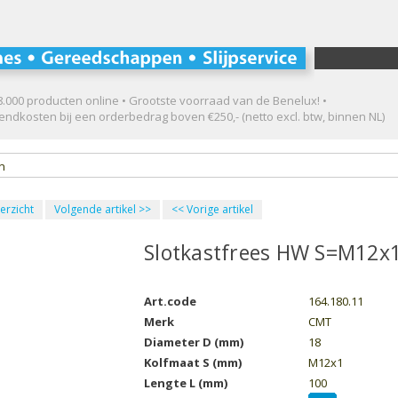
.000 producten online • Grootste voorraad van de Benelux! •
ndkosten bij een orderbedrag boven €250,- (netto excl. btw, binnen NL)
en
erzicht
Volgende artikel
>>
<<
Vorige artikel
Slotkastfrees HW S=M12x
Art.code
164.180.11
Merk
CMT
Diameter D (mm)
18
Kolfmaat S (mm)
M12x1
Lengte L (mm)
100