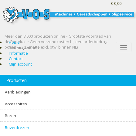
€ 0,00
Meer dan 8.000 producten online • Grootste voorraad van
de Benelux! •
Geen verzendkosten bij een orderbedrag
Home
boven €250,- (netto excl. btw, binnen NL)
Toggle
Productgroepen
naviga
Informatie
Contact
Mijn account
Producten
Aanbiedingen
Accessoires
Boren
Bovenfrezen