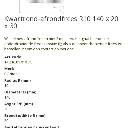
Kwartrond-afrondfrees R10 140 x 20
x 30
Wisselmes-afrondfrezen met 2 messen. Het gaat hier om de
onderdraaiende frees (positie B); als u de bovendraaiende frees wilt
bestellen, neem dan contact op met ons.
Art.code
14.216.01.010.3C
Merk
RGNtools
Radius R (mm)
10
Diameter D (mm)
140
Asgat F/B (mm)
30
Breedte/dikte B (mm)
20
Aantal tanden / snijkanten Z