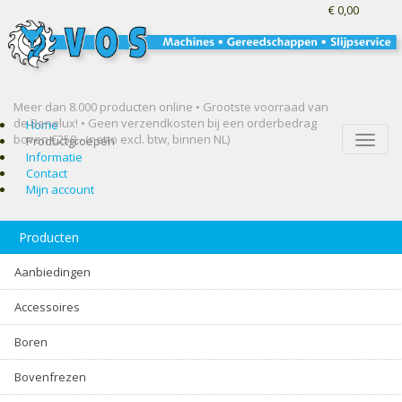
€ 0,00
Meer dan 8.000 producten online • Grootste voorraad van
de Benelux! •
Geen verzendkosten bij een orderbedrag
Home
boven €250,- (netto excl. btw, binnen NL)
Toggle
Productgroepen
naviga
Informatie
Contact
Mijn account
Producten
Aanbiedingen
Accessoires
Boren
Bovenfrezen