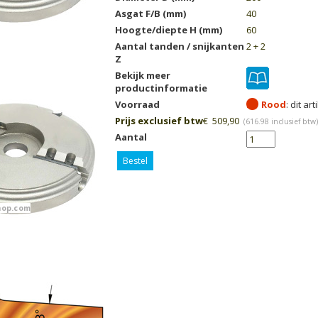
Asgat F/B (mm)
40
Hoogte/diepte H (mm)
60
Aantal tanden / snijkanten
2 + 2
Z
Bekijk meer
productinformatie
Voorraad
Rood
Prijs exclusief btw
€
509,90
(
616.98
inclusief btw)
Aantal
Bestel
op.com