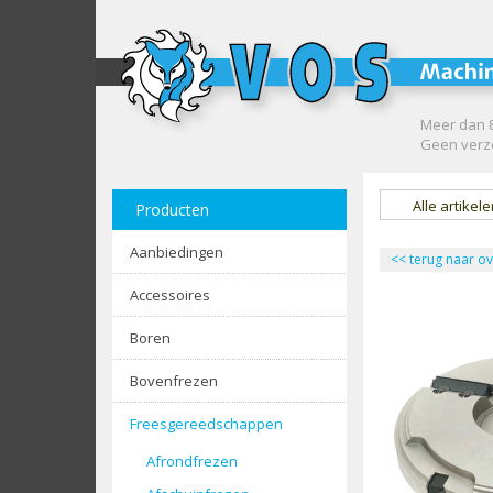
Meer dan 8
Geen verze
Alle artikel
Producten
Aanbiedingen
<<
terug naar ov
Accessoires
Boren
Bovenfrezen
Freesgereedschappen
Afrondfrezen