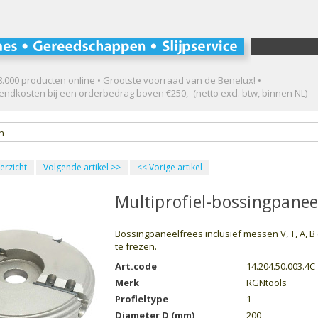
.000 producten online • Grootste voorraad van de Benelux! •
ndkosten bij een orderbedrag boven €250,- (netto excl. btw, binnen NL)
en
erzicht
Volgende artikel
>>
<<
Vorige artikel
Multiprofiel-bossingpanee
Bossingpaneelfrees inclusief messen V, T, A, B
te frezen.
Art.code
14.204.50.003.4C
Merk
RGNtools
Profieltype
1
Diameter D (mm)
200