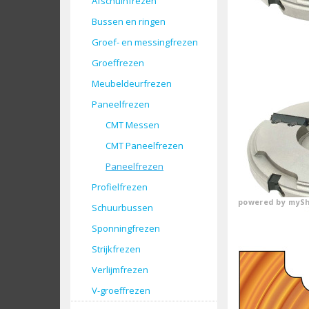
Afschuinfrezen
Bussen en ringen
Groef- en messingfrezen
Groeffrezen
Meubeldeurfrezen
Paneelfrezen
CMT Messen
CMT Paneelfrezen
Paneelfrezen
Profielfrezen
powered by
mySh
Schuurbussen
Sponningfrezen
Strijkfrezen
Verlijmfrezen
V-groeffrezen